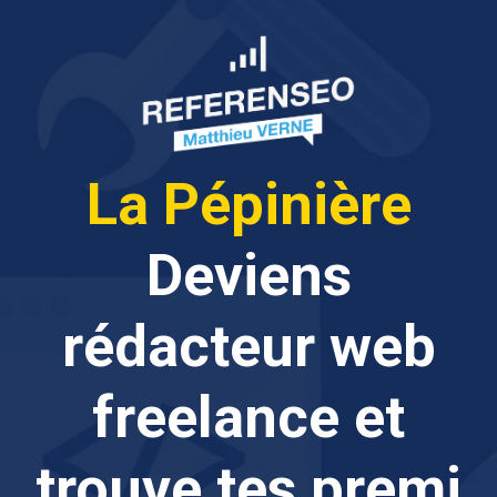
La Pépinière
Deviens
rédacteur web
freelance
et
trouve tes premi