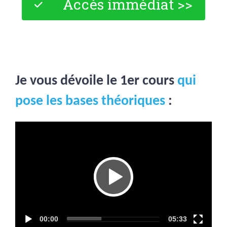
Accès immédiat >>
Je vous dévoile le 1er cours
qui
pose les bases théoriques
:
Video
Player
00:00
05:33