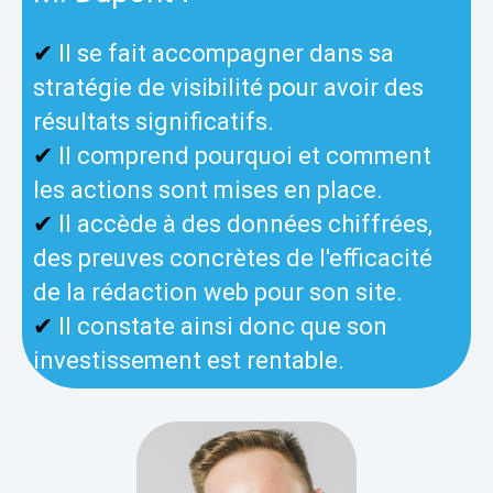
✔
Il se fait accompagner dans sa
stratégie de visibilité pour avoir des
résultats significatifs.
✔
Il comprend pourquoi et comment
les actions sont mises en place.
✔
Il accède à des données chiffrées,
des preuves concrètes de l'efficacité
de la rédaction web pour son site.
✔
Il constate ainsi donc que son
investissement est rentable.